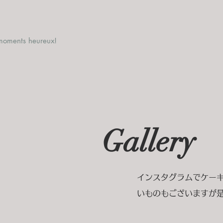
moments heureux!
Gallery
インスタグラムでケー
いものもございますが